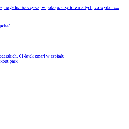
ej tragedii. Spoczywaj w pokoju. Czy to wina tych, co wydali z...
 pchać.
rskich. 61-latek zmarł w szpitalu
kout park