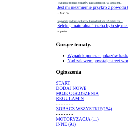
Wypadek podczas pokazów kaskaderskich. 61-latek zm...
Jest mi niezmiernie przykro z powodu t
-
Mar Pol
Wypadek podczas pokazów kaskaderskich. 61-latek zm...
Selekcja naturalna. Trzeba było się nie
-
panter
Gorące tematy.
Wypadek podczas pokazów kaskade
Nad zalewem powstaje street wor
Ogłoszenia
START
DODAJ NOWE
MOJE OGŁOSZENIA
REGULAMIN
- - - - - - -
ZOBACZ WSZYSTKIE(154)
- - - - - - -
MOTORYZACJA (11)
INNE (91)