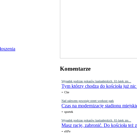
Komentarze
Wypadek podczas pokazów kaskaderskich. 61-latek zm...
Tym którzy chodzą do kościoła już nic
-
Che
Nad zalewem powstaje street workout park
Czas na modernizację stadionu miejski
-
sportek
Wypadek podczas pokazów kaskaderskich. 61-latek zm...
Masz rację, zabronić. Do kościoła też
-
eSPe