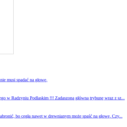
 nie musi spadać na głowę.
ego w Radzyniu Podlaskim !!! Zadaszoną główną trybunę wraz z sz...
 zabronić, bo cegła nawet w drewnianym może spaść na głowę. Czy...