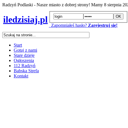
Radzyń Podlaski - Nasze miasto z dobrej strony! Mamy
8 sierpnia 2
iledzisiaj.pl
Zapomniałeś hasło?
Zarejestruj się!
Start
Gotuj z nami
Stare dzieje
Ogłoszenia
112 Radzyń
Babska Strefa
Kontakt