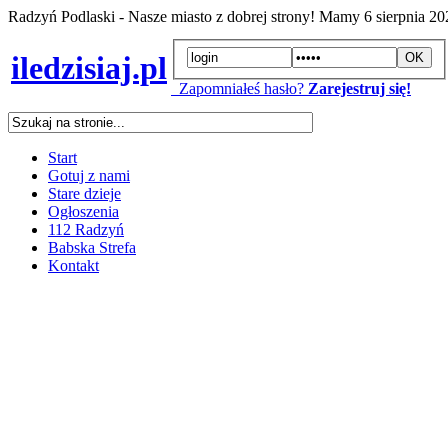
Radzyń Podlaski - Nasze miasto z dobrej strony! Mamy
6 sierpnia 2
iledzisiaj.pl
Zapomniałeś hasło?
Zarejestruj się!
Start
Gotuj z nami
Stare dzieje
Ogłoszenia
112 Radzyń
Babska Strefa
Kontakt