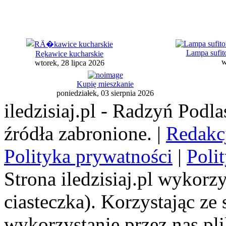
Lampa sufi
Rękawice kucharskie
w
wtorek, 28 lipca 2026
Kupię mieszkanie
poniedziałek, 03 sierpnia 2026
iledzisiaj.pl - Radzyń Podl
źródła zabronione. |
Redakc
Polityka prywatności
|
Poli
Strona iledzisiaj.pl wykorzy
ciasteczka). Korzystając ze
wykorzystanie przez nas pl