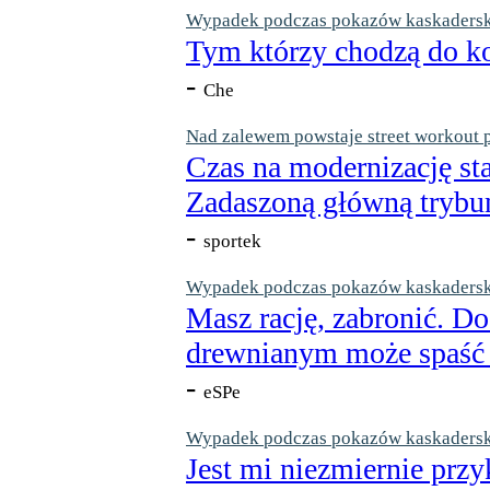
Wypadek podczas pokazów kaskaderskic
Tym którzy chodzą do ko
-
Che
Nad zalewem powstaje street workout 
Czas na modernizację st
Zadaszoną główną trybun
-
sportek
Wypadek podczas pokazów kaskaderskic
Masz rację, zabronić. Do
drewnianym może spaść n
-
eSPe
Wypadek podczas pokazów kaskaderskic
Jest mi niezmiernie przy