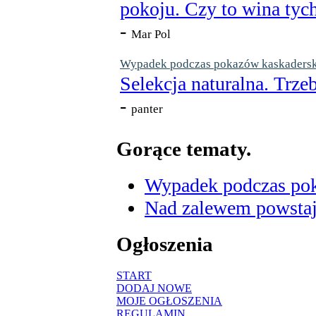
pokoju. Czy to wina tych
-
Mar Pol
Wypadek podczas pokazów kaskaderskic
Selekcja naturalna. Trzeb
-
panter
Gorące tematy.
Wypadek podczas poka
Nad zalewem powstaje
Ogłoszenia
START
DODAJ NOWE
MOJE OGŁOSZENIA
REGULAMIN