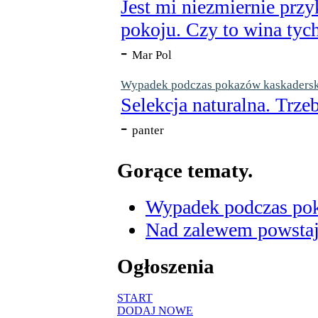
Jest mi niezmiernie przy
pokoju. Czy to wina tych
-
Mar Pol
Wypadek podczas pokazów kaskaderskic
Selekcja naturalna. Trzeb
-
panter
Gorące tematy.
Wypadek podczas poka
Nad zalewem powstaje
Ogłoszenia
START
DODAJ NOWE