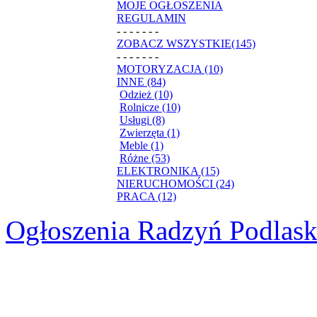
MOJE OGŁOSZENIA
REGULAMIN
- - - - - - -
ZOBACZ WSZYSTKIE(145)
- - - - - - -
MOTORYZACJA (10)
INNE (84)
Odzież (10)
Rolnicze (10)
Usługi (8)
Zwierzęta (1)
Meble (1)
Różne (53)
ELEKTRONIKA (15)
NIERUCHOMOŚCI (24)
PRACA (12)
Ogłoszenia Radzyń Podlask