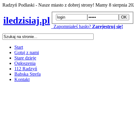
Radzyń Podlaski - Nasze miasto z dobrej strony! Mamy
8 sierpnia 2
iledzisiaj.pl
Zapomniałeś hasło?
Zarejestruj się!
Start
Gotuj z nami
Stare dzieje
Ogłoszenia
112 Radzyń
Babska Strefa
Kontakt