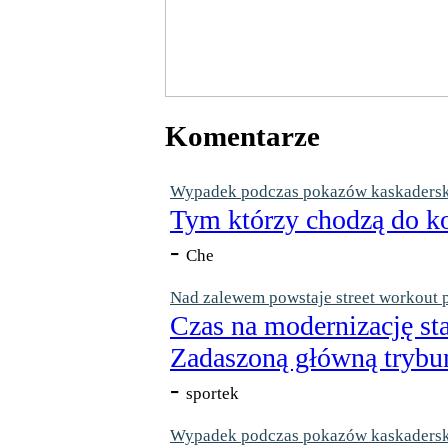
Komentarze
Wypadek podczas pokazów kaskaderskic
Tym którzy chodzą do ko
-
Che
Nad zalewem powstaje street workout 
Czas na modernizację st
Zadaszoną główną trybun
-
sportek
Wypadek podczas pokazów kaskaderskic