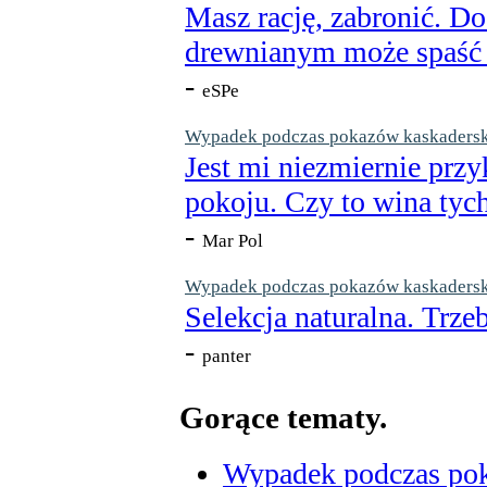
Masz rację, zabronić. Do
drewnianym może spaść n
-
eSPe
Wypadek podczas pokazów kaskaderskic
Jest mi niezmiernie przy
pokoju. Czy to wina tych
-
Mar Pol
Wypadek podczas pokazów kaskaderskic
Selekcja naturalna. Trzeb
-
panter
Gorące tematy.
Wypadek podczas poka