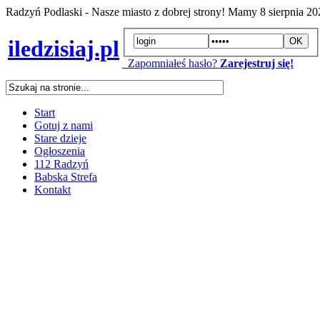
Radzyń Podlaski - Nasze miasto z dobrej strony! Mamy
8 sierpnia 2
iledzisiaj.pl
Zapomniałeś hasło?
Zarejestruj się!
Start
Gotuj z nami
Stare dzieje
Ogłoszenia
112 Radzyń
Babska Strefa
Kontakt