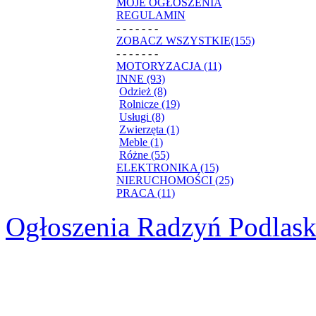
MOJE OGŁOSZENIA
REGULAMIN
- - - - - - -
ZOBACZ WSZYSTKIE(155)
- - - - - - -
MOTORYZACJA (11)
INNE (93)
Odzież (8)
Rolnicze (19)
Usługi (8)
Zwierzęta (1)
Meble (1)
Różne (55)
ELEKTRONIKA (15)
NIERUCHOMOŚCI (25)
PRACA (11)
Ogłoszenia Radzyń Podlask