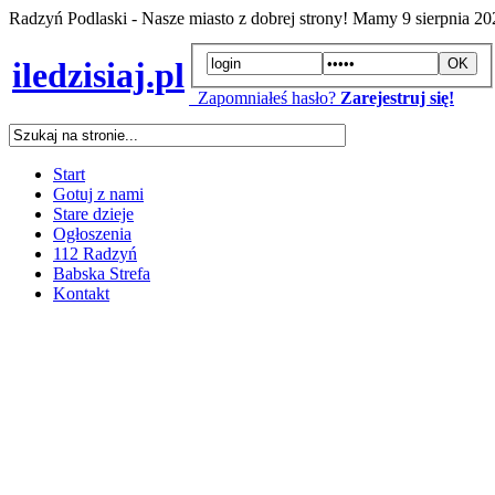
Radzyń Podlaski - Nasze miasto z dobrej strony! Mamy
9 sierpnia 2
iledzisiaj.pl
Zapomniałeś hasło?
Zarejestruj się!
Start
Gotuj z nami
Stare dzieje
Ogłoszenia
112 Radzyń
Babska Strefa
Kontakt