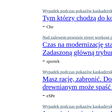
Wypadek podczas pokazów kaskaderskic
Tym którzy chodzą do ko
-
Che
Nad zalewem powstaje street workout 
Czas na modernizację st
Zadaszoną główną trybun
-
sportek
Wypadek podczas pokazów kaskaderskic
Masz rację, zabronić. Do
drewnianym może spaść n
-
eSPe
Wypadek podczas pokazów kaskaderskic