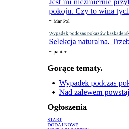
Jest mi niezmiernie przy
pokoju. Czy to wina tych
-
Mar Pol
Wypadek podczas pokazów kaskaderskic
Selekcja naturalna. Trzeb
-
panter
Gorące tematy.
Wypadek podczas poka
Nad zalewem powstaje
Ogłoszenia
START
DODAJ NOWE