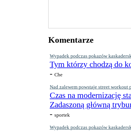
Komentarze
Wypadek podczas pokazów kaskaderskic
Tym którzy chodzą do ko
-
Che
Nad zalewem powstaje street workout 
Czas na modernizację st
Zadaszoną główną trybun
-
sportek
Wypadek podczas pokazów kaskaderskic