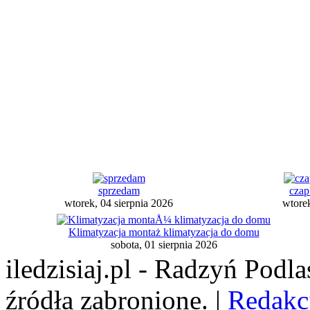
sprzedam
czap
wtorek, 04 sierpnia 2026
wtorek
Klimatyzacja montaż klimatyzacja do domu
sobota, 01 sierpnia 2026
iledzisiaj.pl - Radzyń Podl
źródła zabronione. |
Redakc