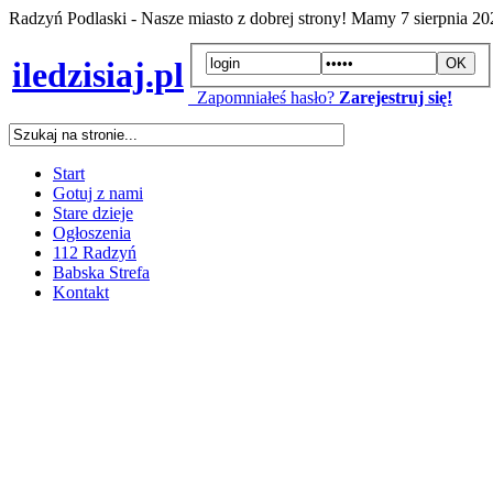
Radzyń Podlaski - Nasze miasto z dobrej strony! Mamy
7 sierpnia 2
iledzisiaj.pl
Zapomniałeś hasło?
Zarejestruj się!
Start
Gotuj z nami
Stare dzieje
Ogłoszenia
112 Radzyń
Babska Strefa
Kontakt