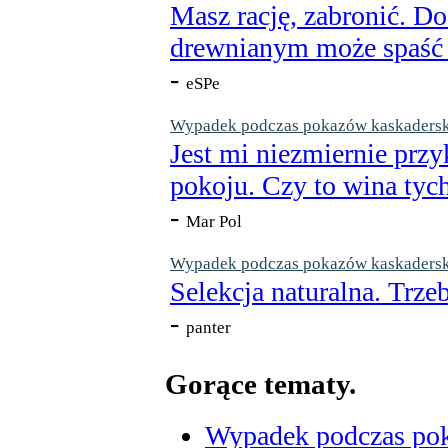
Masz rację, zabronić. Do
drewnianym może spaść n
-
eSPe
Wypadek podczas pokazów kaskaderskic
Jest mi niezmiernie przy
pokoju. Czy to wina tych
-
Mar Pol
Wypadek podczas pokazów kaskaderskic
Selekcja naturalna. Trzeb
-
panter
Gorące tematy.
Wypadek podczas poka