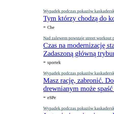
Wypadek podczas pokazów kaskaderskic
Tym którzy chodzą do ko
-
Che
Nad zalewem powstaje street workout 
Czas na modernizację st
Zadaszoną główną trybun
-
sportek
Wypadek podczas pokazów kaskaderskic
Masz rację, zabronić. Do
drewnianym może spaść n
-
eSPe
Wypadek podczas pokazów kaskaderskic