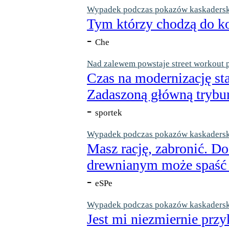
Wypadek podczas pokazów kaskaderskic
Tym którzy chodzą do ko
-
Che
Nad zalewem powstaje street workout 
Czas na modernizację st
Zadaszoną główną trybun
-
sportek
Wypadek podczas pokazów kaskaderskic
Masz rację, zabronić. Do
drewnianym może spaść n
-
eSPe
Wypadek podczas pokazów kaskaderskic
Jest mi niezmiernie przy