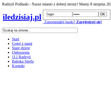
Radzyń Podlaski - Nasze miasto z dobrej strony! Mamy
8 sierpnia 2
iledzisiaj.pl
Zapomniałeś hasło?
Zarejestruj się!
Start
Gotuj z nami
Stare dzieje
Ogłoszenia
112 Radzyń
Babska Strefa
Kontakt