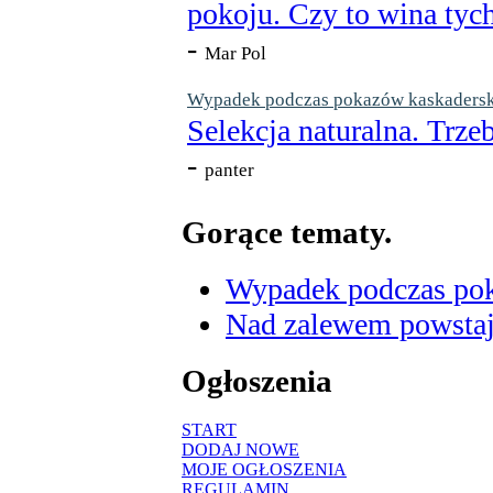
pokoju. Czy to wina tych
-
Mar Pol
Wypadek podczas pokazów kaskaderskic
Selekcja naturalna. Trzeb
-
panter
Gorące tematy.
Wypadek podczas poka
Nad zalewem powstaje
Ogłoszenia
START
DODAJ NOWE
MOJE OGŁOSZENIA
REGULAMIN