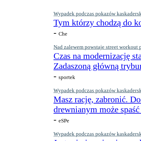
Wypadek podczas pokazów kaskaderskic
Tym którzy chodzą do ko
-
Che
Nad zalewem powstaje street workout 
Czas na modernizację st
Zadaszoną główną trybun
-
sportek
Wypadek podczas pokazów kaskaderskic
Masz rację, zabronić. Do
drewnianym może spaść n
-
eSPe
Wypadek podczas pokazów kaskaderskic