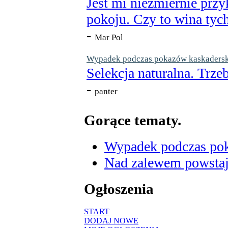
Jest mi niezmiernie przy
pokoju. Czy to wina tych
-
Mar Pol
Wypadek podczas pokazów kaskaderskic
Selekcja naturalna. Trzeb
-
panter
Gorące tematy.
Wypadek podczas poka
Nad zalewem powstaje
Ogłoszenia
START
DODAJ NOWE