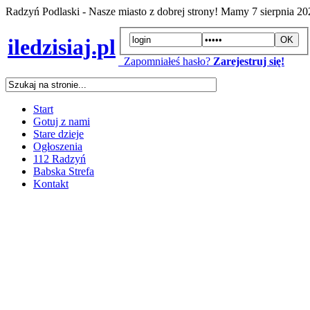
Radzyń Podlaski - Nasze miasto z dobrej strony! Mamy
7 sierpnia 2
iledzisiaj.pl
Zapomniałeś hasło?
Zarejestruj się!
Start
Gotuj z nami
Stare dzieje
Ogłoszenia
112 Radzyń
Babska Strefa
Kontakt