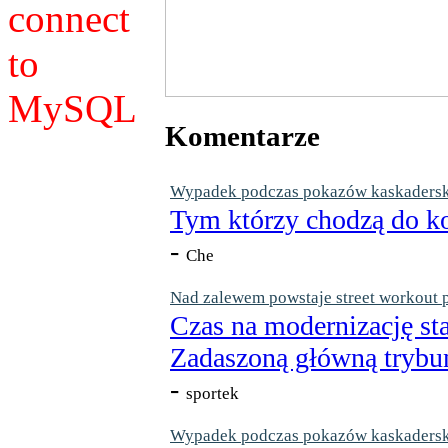
connect
to
MySQL
Komentarze
Wypadek podczas pokazów kaskaderskic
Tym którzy chodzą do ko
-
Che
Nad zalewem powstaje street workout 
Czas na modernizację st
Zadaszoną główną trybun
-
sportek
Wypadek podczas pokazów kaskaderskic