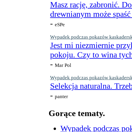
Masz rację, zabronić. Do
drewnianym może spaść n
-
eSPe
Wypadek podczas pokazów kaskaderskic
Jest mi niezmiernie przy
pokoju. Czy to wina tych
-
Mar Pol
Wypadek podczas pokazów kaskaderskic
Selekcja naturalna. Trzeb
-
panter
Gorące tematy.
Wypadek podczas poka