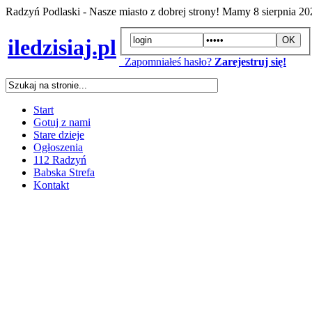
Radzyń Podlaski - Nasze miasto z dobrej strony! Mamy
8 sierpnia 2
iledzisiaj.pl
Zapomniałeś hasło?
Zarejestruj się!
Start
Gotuj z nami
Stare dzieje
Ogłoszenia
112 Radzyń
Babska Strefa
Kontakt