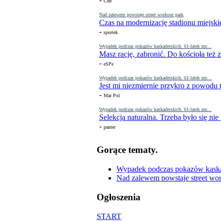
Che
Nad zalewem powstaje street workout park
Czas na modernizację stadionu miejski
-
sportek
Wypadek podczas pokazów kaskaderskich. 61-latek zm...
Masz rację, zabronić. Do kościoła też
-
eSPe
Wypadek podczas pokazów kaskaderskich. 61-latek zm...
Jest mi niezmiernie przykro z powodu t
-
Mar Pol
Wypadek podczas pokazów kaskaderskich. 61-latek zm...
Selekcja naturalna. Trzeba było się nie
-
panter
Gorące tematy.
Wypadek podczas pokazów kaskade
Nad zalewem powstaje street wor
Ogłoszenia
START