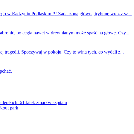
ego w Radzyniu Podlaskim !!! Zadaszoną główną trybunę wraz z sz...
 zabronić, bo cegła nawet w drewnianym może spaść na głowę. Czy...
ej tragedii. Spoczywaj w pokoju. Czy to wina tych, co wydali z...
 pchać.
rskich. 61-latek zmarł w szpitalu
kout park