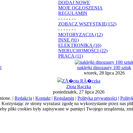
DODAJ NOWE
MOJE OGŁOSZENIA
REGULAMIN
- - - - - - -
ZOBACZ WSZYSTKIE(152)
- - - - - - -
MOTORYZACJA (12)
INNE (91)
ELEKTRONIKA (16)
NIERUCHOMOŚCI (22)
PRACA (11)
l
naklejki dinozaury 100 sztuk
wtorek, 28 lipca 2026
Złota Rączka
poniedziałek, 27 lipca 2026
nione. |
Redakcja
|
Kontakt
|
Regulamin
|
Polityka prywatności
|
Polity
a). Korzystając ze strony wyrażasz zgodę na wykorzystanie przez nas pl
żeby pliki cookies były zapisywane w pamięci Twojego urządzenia, zm