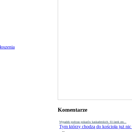
Komentarze
Wypadek podczas pokazów kaskaderskich. 61-latek zm...
Tym którzy chodzą do kościoła już nic
-