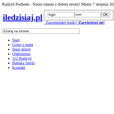
Radzyń Podlaski - Nasze miasto z dobrej strony! Mamy
7 sierpnia 2
iledzisiaj.pl
Zapomniałeś hasło?
Zarejestruj się!
Start
Gotuj z nami
Stare dzieje
Ogłoszenia
112 Radzyń
Babska Strefa
Kontakt