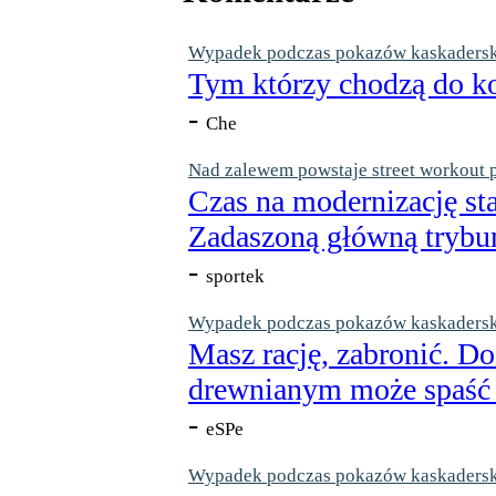
Wypadek podczas pokazów kaskaderskic
Tym którzy chodzą do ko
-
Che
Nad zalewem powstaje street workout 
Czas na modernizację st
Zadaszoną główną trybun
-
sportek
Wypadek podczas pokazów kaskaderskic
Masz rację, zabronić. Do
drewnianym może spaść n
-
eSPe
Wypadek podczas pokazów kaskaderskic