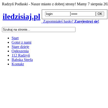
Radzyń Podlaski - Nasze miasto z dobrej strony! Mamy
7 sierpnia 2
iledzisiaj.pl
Zapomniałeś hasło?
Zarejestruj się!
Start
Gotuj z nami
Stare dzieje
Ogłoszenia
112 Radzyń
Babska Strefa
Kontakt