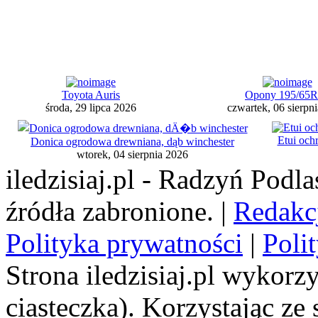
Toyota Auris
Opony 195/65
środa, 29 lipca 2026
czwartek, 06 sierpn
Etui oc
Donica ogrodowa drewniana, dąb winchester
wtorek, 04 sierpnia 2026
iledzisiaj.pl - Radzyń Podl
źródła zabronione. |
Redakc
Polityka prywatności
|
Poli
Strona iledzisiaj.pl wykorzy
ciasteczka). Korzystając ze