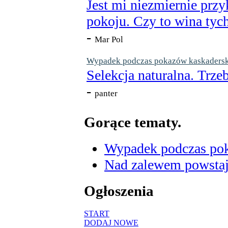
Jest mi niezmiernie przy
pokoju. Czy to wina tych
-
Mar Pol
Wypadek podczas pokazów kaskaderskic
Selekcja naturalna. Trzeb
-
panter
Gorące tematy.
Wypadek podczas poka
Nad zalewem powstaje
Ogłoszenia
START
DODAJ NOWE