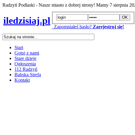
Radzyń Podlaski - Nasze miasto z dobrej strony! Mamy
7 sierpnia 2
iledzisiaj.pl
Zapomniałeś hasło?
Zarejestruj się!
Start
Gotuj z nami
Stare dzieje
Ogłoszenia
112 Radzyń
Babska Strefa
Kontakt