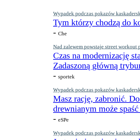
Wypadek podczas pokazów kaskaderskic
Tym którzy chodzą do ko
-
Che
Nad zalewem powstaje street workout 
Czas na modernizację st
Zadaszoną główną trybun
-
sportek
Wypadek podczas pokazów kaskaderskic
Masz rację, zabronić. Do
drewnianym może spaść n
-
eSPe
Wypadek podczas pokazów kaskaderskic