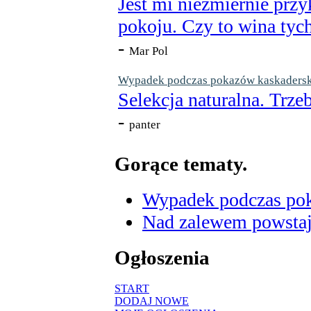
Jest mi niezmiernie przy
pokoju. Czy to wina tych
-
Mar Pol
Wypadek podczas pokazów kaskaderskic
Selekcja naturalna. Trzeb
-
panter
Gorące tematy.
Wypadek podczas poka
Nad zalewem powstaje
Ogłoszenia
START
DODAJ NOWE