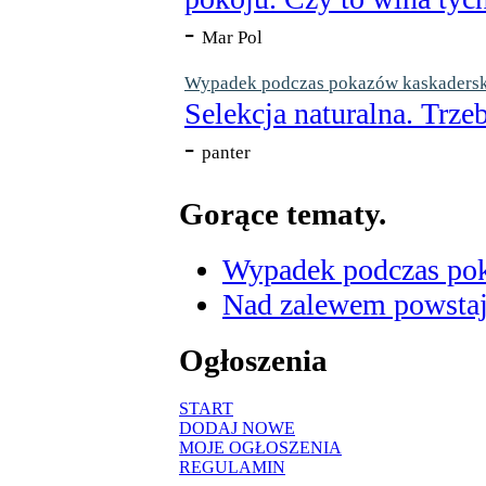
-
Mar Pol
Wypadek podczas pokazów kaskaderskic
Selekcja naturalna. Trzeb
-
panter
Gorące tematy.
Wypadek podczas poka
Nad zalewem powstaje
Ogłoszenia
START
DODAJ NOWE
MOJE OGŁOSZENIA
REGULAMIN