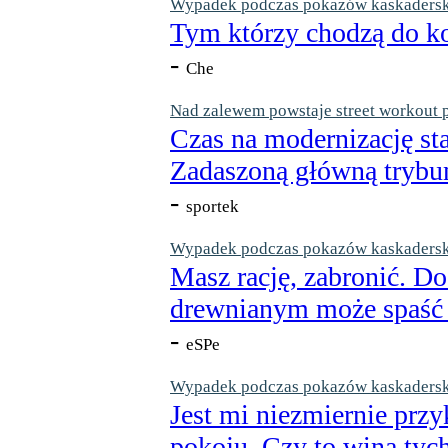
Wypadek podczas pokazów kaskaderskic
Tym którzy chodzą do ko
-
Che
Nad zalewem powstaje street workout 
Czas na modernizację st
Zadaszoną główną trybun
-
sportek
Wypadek podczas pokazów kaskaderskic
Masz rację, zabronić. Do
drewnianym może spaść n
-
eSPe
Wypadek podczas pokazów kaskaderskic
Jest mi niezmiernie przy
pokoju. Czy to wina tych