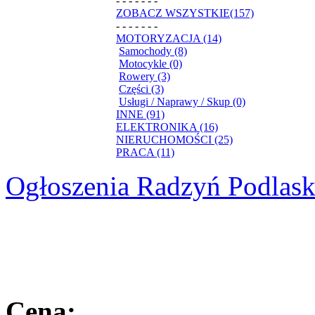
- - - - - - -
ZOBACZ WSZYSTKIE(157)
- - - - - - -
MOTORYZACJA (14)
Samochody (8)
Motocykle (0)
Rowery (3)
Części (3)
Usługi / Naprawy / Skup (0)
INNE (91)
ELEKTRONIKA (16)
NIERUCHOMOŚCI (25)
PRACA (11)
Ogłoszenia Radzyń Podlask
Cena: