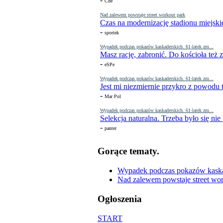
Che
Nad zalewem powstaje street workout park
Czas na modernizację stadionu miejski
-
sportek
Wypadek podczas pokazów kaskaderskich. 61-latek zm...
Masz rację, zabronić. Do kościoła też
-
eSPe
Wypadek podczas pokazów kaskaderskich. 61-latek zm...
Jest mi niezmiernie przykro z powodu t
-
Mar Pol
Wypadek podczas pokazów kaskaderskich. 61-latek zm...
Selekcja naturalna. Trzeba było się nie
-
panter
Gorące tematy.
Wypadek podczas pokazów kaskade
Nad zalewem powstaje street wor
Ogłoszenia
START