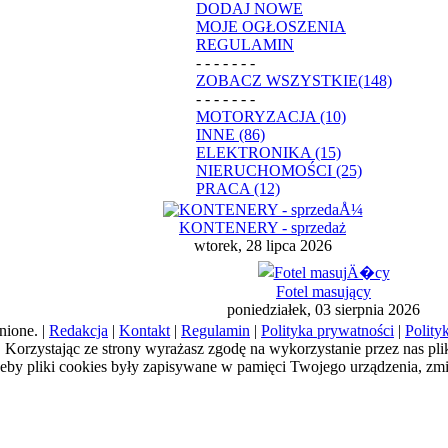
DODAJ NOWE
MOJE OGŁOSZENIA
REGULAMIN
- - - - - - -
ZOBACZ WSZYSTKIE(148)
- - - - - - -
MOTORYZACJA (10)
INNE (86)
ELEKTRONIKA (15)
NIERUCHOMOŚCI (25)
PRACA (12)
KONTENERY - sprzedaż
wtorek, 28 lipca 2026
Fotel masujący
poniedziałek, 03 sierpnia 2026
nione. |
Redakcja
|
Kontakt
|
Regulamin
|
Polityka prywatności
|
Polity
a). Korzystając ze strony wyrażasz zgodę na wykorzystanie przez nas pl
żeby pliki cookies były zapisywane w pamięci Twojego urządzenia, zm