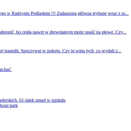
ego w Radzyniu Podlaskim !!! Zadaszoną główną trybunę wraz z sz...
 zabronić, bo cegła nawet w drewnianym może spaść na głowę. Czy...
ej tragedii. Spoczywaj w pokoju. Czy to wina tych, co wydali z...
 pchać.
rskich. 61-latek zmarł w szpitalu
kout park