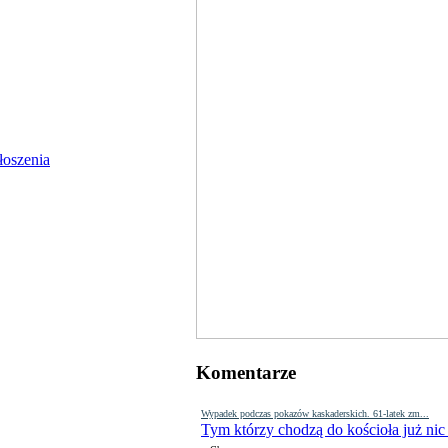
Komentarze
Wypadek podczas pokazów kaskaderskich. 61-latek zm...
Tym którzy chodzą do kościoła już nic
-