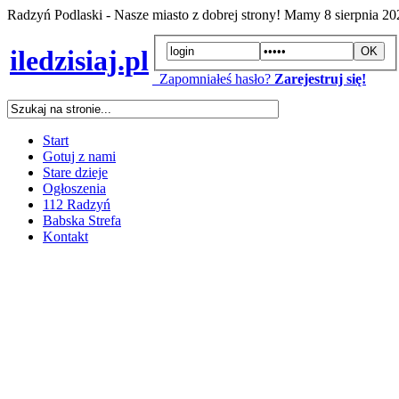
Radzyń Podlaski - Nasze miasto z dobrej strony! Mamy
8 sierpnia 2
iledzisiaj.pl
Zapomniałeś hasło?
Zarejestruj się!
Start
Gotuj z nami
Stare dzieje
Ogłoszenia
112 Radzyń
Babska Strefa
Kontakt