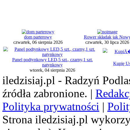
dom parterowy
Rower składak jak Now
czwartek, 06 sierpnia 2026
czwartek, 30 lipca 2026
Panel podtynkowy LED,5 szt., czarny,1 szt.
Kupię U
natynkowy
wtorek, 04 sierpnia 2026
iledzisiaj.pl - Radzyń Podl
źródła zabronione. |
Redakc
Polityka prywatności
|
Poli
Strona iledzisiaj.pl wykorzy