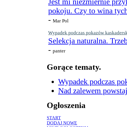
Jest mi niezmiernie przy
pokoju. Czy to wina tych
-
Mar Pol
Wypadek podczas pokazów kaskaderskic
Selekcja naturalna. Trzeb
-
panter
Gorące tematy.
Wypadek podczas poka
Nad zalewem powstaje
Ogłoszenia
START
DODAJ NOWE