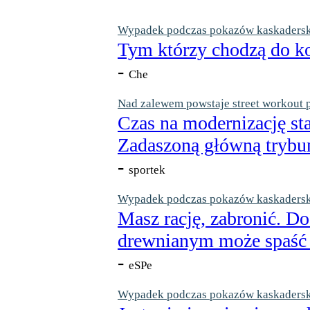
Wypadek podczas pokazów kaskaderskic
Tym którzy chodzą do ko
-
Che
Nad zalewem powstaje street workout 
Czas na modernizację st
Zadaszoną główną trybun
-
sportek
Wypadek podczas pokazów kaskaderskic
Masz rację, zabronić. Do
drewnianym może spaść n
-
eSPe
Wypadek podczas pokazów kaskaderskic