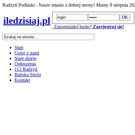
Radzyń Podlaski - Nasze miasto z dobrej strony! Mamy
9 sierpnia 2
iledzisiaj.pl
Zapomniałeś hasło?
Zarejestruj się!
Start
Gotuj z nami
Stare dzieje
Ogłoszenia
112 Radzyń
Babska Strefa
Kontakt