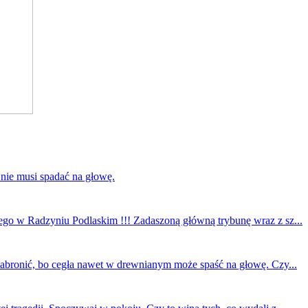
 nie musi spadać na głowę.
ego w Radzyniu Podlaskim !!! Zadaszoną główną trybunę wraz z sz...
 zabronić, bo cegła nawet w drewnianym może spaść na głowę. Czy...