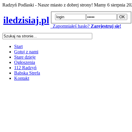
Radzyń Podlaski - Nasze miasto z dobrej strony! Mamy
6 sierpnia 2
iledzisiaj.pl
Zapomniałeś hasło?
Zarejestruj się!
Start
Gotuj z nami
Stare dzieje
Ogłoszenia
112 Radzyń
Babska Strefa
Kontakt