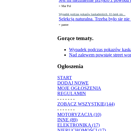
Jest mi niezmiernie przykro z powodu t
-
Mar Pol
Wypadek podczas pokazów kaskaderskich. 61-latek zm...
Selekcja naturalna. Trzeba było się nie
-
panter
Gorące tematy.
Wypadek podczas pokazów kaskade
Nad zalewem powstaje street wor
Ogłoszenia
START
DODAJ NOWE
MOJE OGŁOSZENIA
REGULAMIN
- - - - - - -
ZOBACZ WSZYSTKIE(144)
- - - - - - -
MOTORYZACJA (10)
INNE (89)
ELEKTRONIKA (17)
NIERUCHOMOŚCI (17)