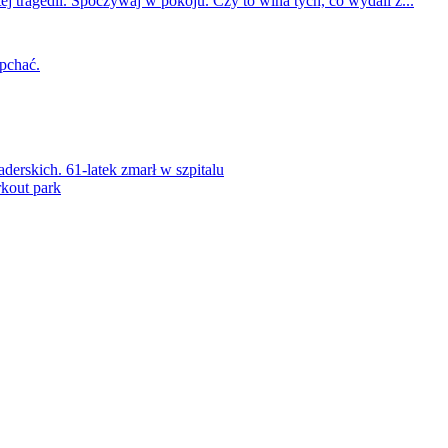
ej tragedii. Spoczywaj w pokoju. Czy to wina tych, co wydali z...
 pchać.
rskich. 61-latek zmarł w szpitalu
kout park