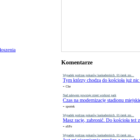
Komentarze
Wypadek podczas pokazów kaskaderskich. 61-latek zm...
Tym którzy chodzą do kościoła już nic
-
Che
Nad zalewem powstaje street workout park
Czas na modernizację stadionu miejski
-
sportek
Wypadek podczas pokazów kaskaderskich. 61-latek zm...
Masz rację, zabronić. Do kościoła też
-
eSPe
Wypadek podczas pokazów kaskaderskich. 61-latek zm...