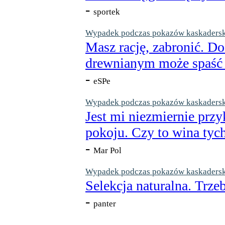
-
sportek
Wypadek podczas pokazów kaskaderskic
Masz rację, zabronić. Do
drewnianym może spaść n
-
eSPe
Wypadek podczas pokazów kaskaderskic
Jest mi niezmiernie przy
pokoju. Czy to wina tych
-
Mar Pol
Wypadek podczas pokazów kaskaderskic
Selekcja naturalna. Trzeb
-
panter