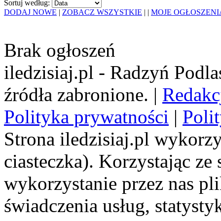
Sortuj według:
DODAJ NOWE
|
ZOBACZ WSZYSTKIE
|
|
MOJE OGŁOSZENI
Brak ogłoszeń
iledzisiaj.pl - Radzyń Podl
źródła zabronione. |
Redakc
Polityka prywatności
|
Poli
Strona iledzisiaj.pl wykorzy
ciasteczka). Korzystając ze
wykorzystanie przez nas pl
świadczenia usług, statyst