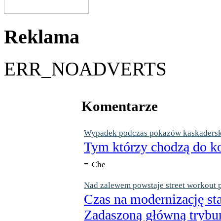
Reklama
ERR_NOADVERTS
Komentarze
Wypadek podczas pokazów kaskaderskic
Tym którzy chodzą do ko
-
Che
Nad zalewem powstaje street workout 
Czas na modernizację st
Zadaszoną główną trybun