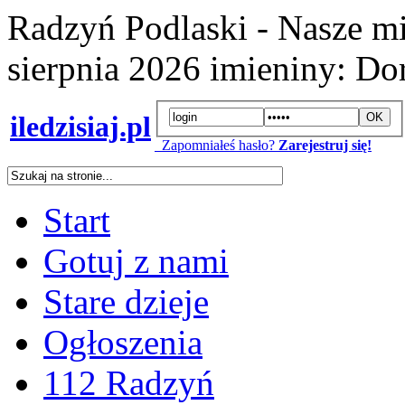
Radzyń Podlaski - Nasze mi
sierpnia 2026
imieniny:
Dor
iledzisiaj.pl
Zapomniałeś hasło?
Zarejestruj się!
Start
Gotuj z nami
Stare dzieje
Ogłoszenia
112 Radzyń