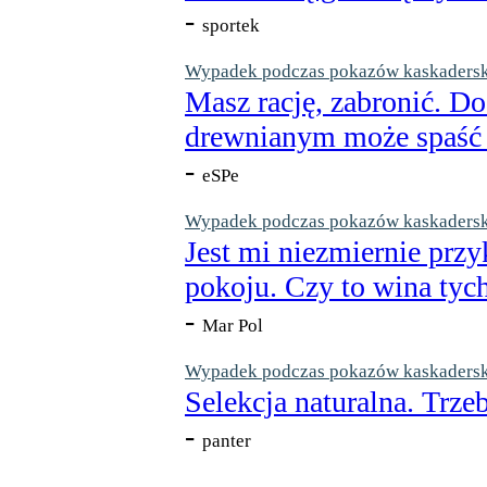
-
sportek
Wypadek podczas pokazów kaskaderskic
Masz rację, zabronić. Do
drewnianym może spaść n
-
eSPe
Wypadek podczas pokazów kaskaderskic
Jest mi niezmiernie przy
pokoju. Czy to wina tych
-
Mar Pol
Wypadek podczas pokazów kaskaderskic
Selekcja naturalna. Trzeb
-
panter