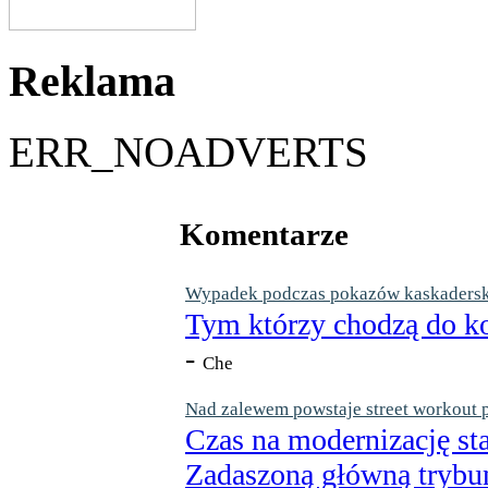
Reklama
ERR_NOADVERTS
Komentarze
Wypadek podczas pokazów kaskaderskic
Tym którzy chodzą do ko
-
Che
Nad zalewem powstaje street workout 
Czas na modernizację st
Zadaszoną główną trybun