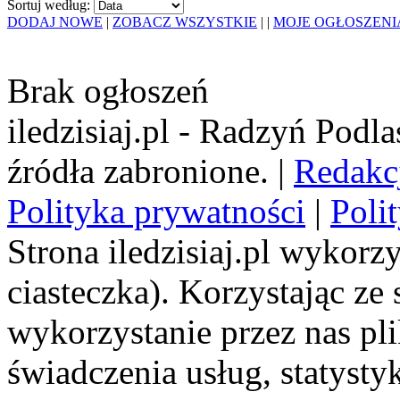
Sortuj według:
DODAJ NOWE
|
ZOBACZ WSZYSTKIE
|
|
MOJE OGŁOSZENI
Brak ogłoszeń
iledzisiaj.pl - Radzyń Podl
źródła zabronione. |
Redakc
Polityka prywatności
|
Poli
Strona iledzisiaj.pl wykorzy
ciasteczka). Korzystając ze
wykorzystanie przez nas pl
świadczenia usług, statyst