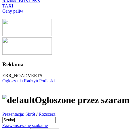
Rozkład BUS i PKS
TAXI
Ceny paliw
Reklama
ERR_NOADVERTS
Ogłoszenia Radzyń Podlaski
Ogłoszone przez szara
Prezentacja: Skrót
/
Rozszerz.
Zaawansowane szukanie