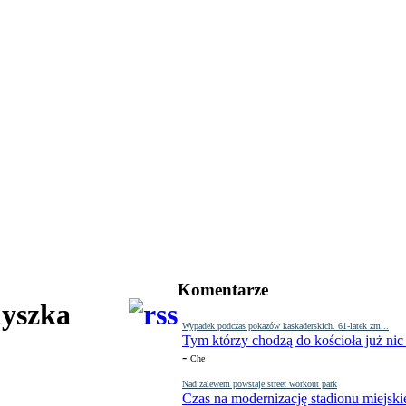
Komentarze
myszka
Wypadek podczas pokazów kaskaderskich. 61-latek zm...
Tym którzy chodzą do kościoła już nic
-
Che
Nad zalewem powstaje street workout park
Czas na modernizację stadionu miejski