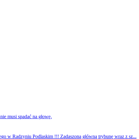
 nie musi spadać na głowę.
ego w Radzyniu Podlaskim !!! Zadaszoną główną trybunę wraz z sz...