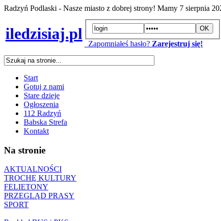
Radzyń Podlaski - Nasze miasto z dobrej strony! Mamy
7 sierpnia 2
iledzisiaj.pl
Zapomniałeś hasło?
Zarejestruj się!
Start
Gotuj z nami
Stare dzieje
Ogłoszenia
112 Radzyń
Babska Strefa
Kontakt
Na stronie
AKTUALNOŚCI
TROCHĘ KULTURY
FELIETONY
PRZEGLĄD PRASY
SPORT