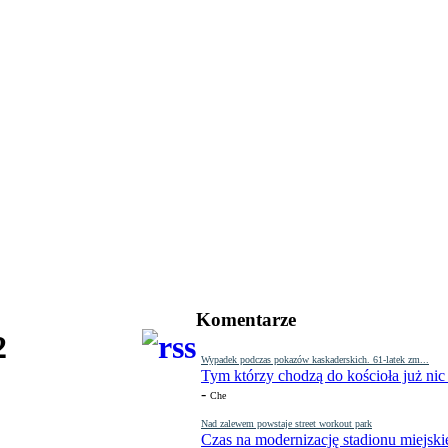
Komentarze
2
Wypadek podczas pokazów kaskaderskich. 61-latek zm...
Tym którzy chodzą do kościoła już nic
-
Che
Nad zalewem powstaje street workout park
Czas na modernizację stadionu miejski