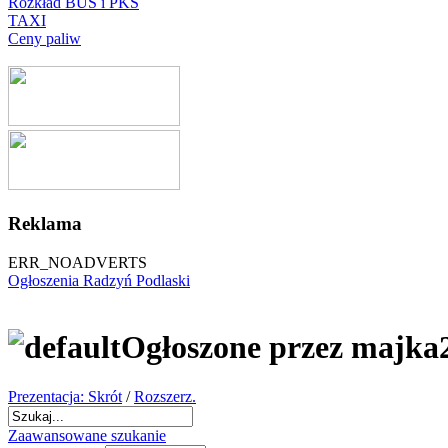
Rozkład BUS i PKS
TAXI
Ceny paliw
Reklama
ERR_NOADVERTS
Ogłoszenia Radzyń Podlaski
Ogłoszone przez majka
Prezentacja: Skrót
/
Rozszerz.
Zaawansowane szukanie