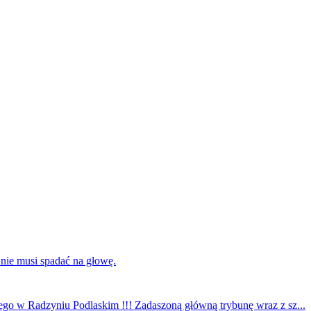
 nie musi spadać na głowę.
ego w Radzyniu Podlaskim !!! Zadaszoną główną trybunę wraz z sz...