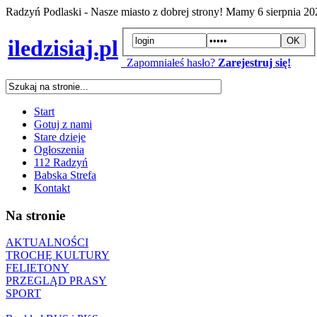
Radzyń Podlaski - Nasze miasto z dobrej strony! Mamy
6 sierpnia 2
iledzisiaj.pl
Zapomniałeś hasło?
Zarejestruj się!
Start
Gotuj z nami
Stare dzieje
Ogłoszenia
112 Radzyń
Babska Strefa
Kontakt
Na stronie
AKTUALNOŚCI
TROCHĘ KULTURY
FELIETONY
PRZEGLĄD PRASY
SPORT