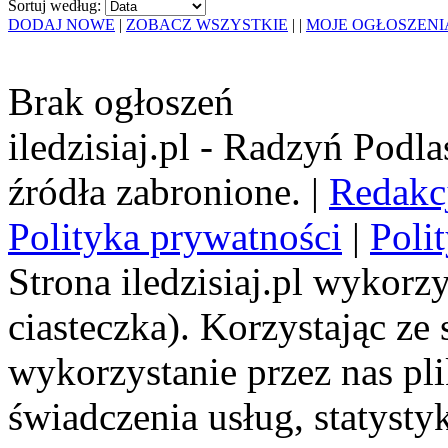
Sortuj według:
DODAJ NOWE
|
ZOBACZ WSZYSTKIE
|
|
MOJE OGŁOSZENI
Brak ogłoszeń
iledzisiaj.pl - Radzyń Podl
źródła zabronione. |
Redakc
Polityka prywatności
|
Poli
Strona iledzisiaj.pl wykorzy
ciasteczka). Korzystając ze
wykorzystanie przez nas pl
świadczenia usług, statyst