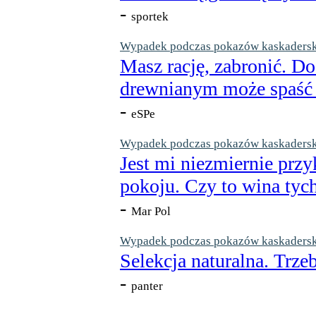
-
sportek
Wypadek podczas pokazów kaskaderskic
Masz rację, zabronić. Do
drewnianym może spaść n
-
eSPe
Wypadek podczas pokazów kaskaderskic
Jest mi niezmiernie przy
pokoju. Czy to wina tych
-
Mar Pol
Wypadek podczas pokazów kaskaderskic
Selekcja naturalna. Trzeb
-
panter