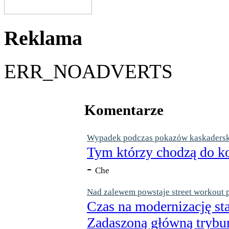
Reklama
ERR_NOADVERTS
Komentarze
Wypadek podczas pokazów kaskaderskic
Tym którzy chodzą do ko
-
Che
Nad zalewem powstaje street workout 
Czas na modernizację st
Zadaszoną główną trybun