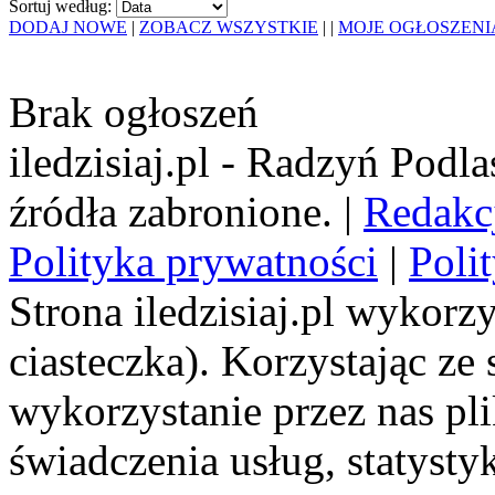
Sortuj według:
DODAJ NOWE
|
ZOBACZ WSZYSTKIE
|
|
MOJE OGŁOSZENI
Brak ogłoszeń
iledzisiaj.pl - Radzyń Podl
źródła zabronione. |
Redakc
Polityka prywatności
|
Poli
Strona iledzisiaj.pl wykorzy
ciasteczka). Korzystając ze
wykorzystanie przez nas pl
świadczenia usług, statyst