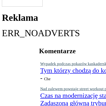
Reklama
ERR_NOADVERTS
Komentarze
Wypadek podczas pokazów kaskaderskic
Tym którzy chodzą do ko
-
Che
Nad zalewem powstaje street workout 
Czas na modernizację st
Zadaszoną główną trybun