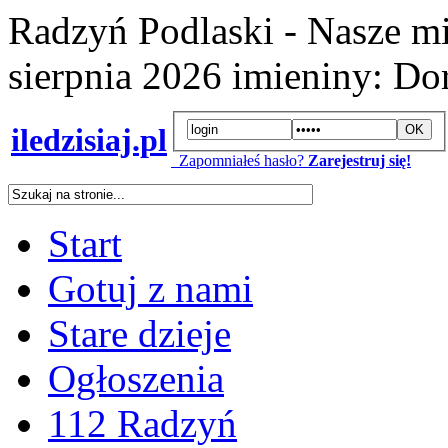
Radzyń Podlaski - Nasze mi
sierpnia 2026
imieniny:
Dor
iledzisiaj.pl
Zapomniałeś hasło?
Zarejestruj się!
Start
Gotuj z nami
Stare dzieje
Ogłoszenia
112 Radzyń