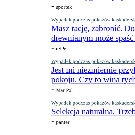
-
sportek
Wypadek podczas pokazów kaskaderskic
Masz rację, zabronić. Do
drewnianym może spaść n
-
eSPe
Wypadek podczas pokazów kaskaderskic
Jest mi niezmiernie przy
pokoju. Czy to wina tych
-
Mar Pol
Wypadek podczas pokazów kaskaderskic
Selekcja naturalna. Trzeb
-
panter