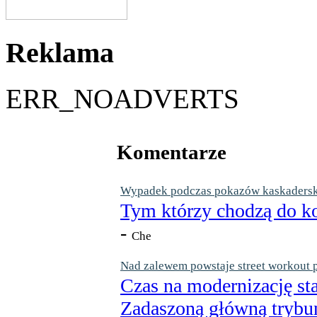
Reklama
ERR_NOADVERTS
Komentarze
Wypadek podczas pokazów kaskaderskic
Tym którzy chodzą do ko
-
Che
Nad zalewem powstaje street workout 
Czas na modernizację st
Zadaszoną główną trybun