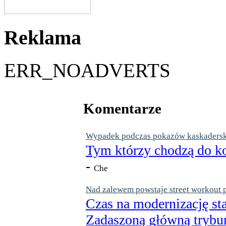
Reklama
ERR_NOADVERTS
Komentarze
Wypadek podczas pokazów kaskaderskic
Tym którzy chodzą do ko
-
Che
Nad zalewem powstaje street workout 
Czas na modernizację st
Zadaszoną główną trybun