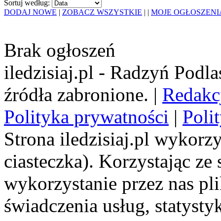
Sortuj według:
DODAJ NOWE
|
ZOBACZ WSZYSTKIE
|
|
MOJE OGŁOSZENI
Brak ogłoszeń
iledzisiaj.pl - Radzyń Podl
źródła zabronione. |
Redakc
Polityka prywatności
|
Poli
Strona iledzisiaj.pl wykorzy
ciasteczka). Korzystając ze
wykorzystanie przez nas pl
świadczenia usług, statyst