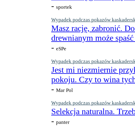
-
sportek
Wypadek podczas pokazów kaskaderskic
Masz rację, zabronić. Do
drewnianym może spaść n
-
eSPe
Wypadek podczas pokazów kaskaderskic
Jest mi niezmiernie przy
pokoju. Czy to wina tych
-
Mar Pol
Wypadek podczas pokazów kaskaderskic
Selekcja naturalna. Trzeb
-
panter