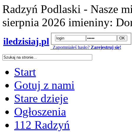
Radzyń Podlaski - Nasze mi
sierpnia 2026
imieniny:
Dor
iledzisiaj.pl
Zapomniałeś hasło?
Zarejestruj się!
Start
Gotuj z nami
Stare dzieje
Ogłoszenia
112 Radzyń