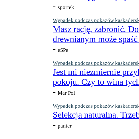
-
sportek
Wypadek podczas pokazów kaskaderskic
Masz rację, zabronić. Do
drewnianym może spaść n
-
eSPe
Wypadek podczas pokazów kaskaderskic
Jest mi niezmiernie przy
pokoju. Czy to wina tych
-
Mar Pol
Wypadek podczas pokazów kaskaderskic
Selekcja naturalna. Trzeb
-
panter