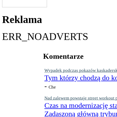
Reklama
ERR_NOADVERTS
Komentarze
Wypadek podczas pokazów kaskaderskic
Tym którzy chodzą do ko
-
Che
Nad zalewem powstaje street workout 
Czas na modernizację st
Zadaszoną główną trybun