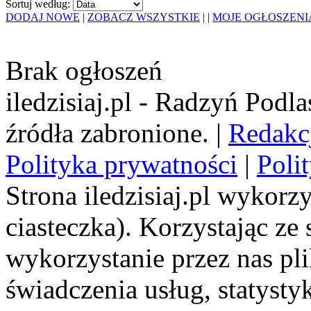
Sortuj według:
DODAJ NOWE
|
ZOBACZ WSZYSTKIE
|
|
MOJE OGŁOSZENI
Brak ogłoszeń
iledzisiaj.pl - Radzyń Podl
źródła zabronione. |
Redakc
Polityka prywatności
|
Poli
Strona iledzisiaj.pl wykorzy
ciasteczka). Korzystając ze
wykorzystanie przez nas pl
świadczenia usług, statyst