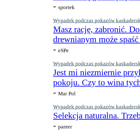
-
sportek
Wypadek podczas pokazów kaskaderskic
Masz rację, zabronić. Do
drewnianym może spaść n
-
eSPe
Wypadek podczas pokazów kaskaderskic
Jest mi niezmiernie przy
pokoju. Czy to wina tych
-
Mar Pol
Wypadek podczas pokazów kaskaderskic
Selekcja naturalna. Trzeb
-
panter