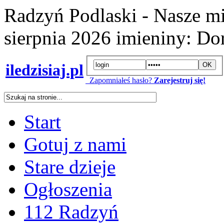
Radzyń Podlaski - Nasze mi
sierpnia 2026
imieniny:
Dor
iledzisiaj.pl
Zapomniałeś hasło?
Zarejestruj się!
Start
Gotuj z nami
Stare dzieje
Ogłoszenia
112 Radzyń