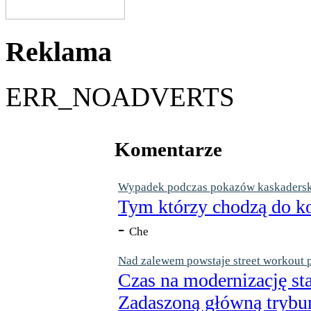
Reklama
ERR_NOADVERTS
Komentarze
Wypadek podczas pokazów kaskaderskic
Tym którzy chodzą do ko
-
Che
Nad zalewem powstaje street workout 
Czas na modernizację st
Zadaszoną główną trybun