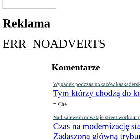
Reklama
ERR_NOADVERTS
Komentarze
Wypadek podczas pokazów kaskaderskic
Tym którzy chodzą do ko
-
Che
Nad zalewem powstaje street workout 
Czas na modernizację st
Zadaszoną główną trybun