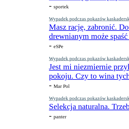
-
sportek
Wypadek podczas pokazów kaskaderskic
Masz rację, zabronić. Do
drewnianym może spaść n
-
eSPe
Wypadek podczas pokazów kaskaderskic
Jest mi niezmiernie przy
pokoju. Czy to wina tych
-
Mar Pol
Wypadek podczas pokazów kaskaderskic
Selekcja naturalna. Trzeb
-
panter