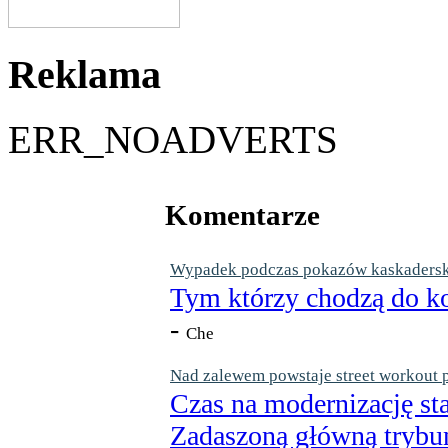
Reklama
ERR_NOADVERTS
Komentarze
Wypadek podczas pokazów kaskaderskic
Tym którzy chodzą do ko
-
Che
Nad zalewem powstaje street workout 
Czas na modernizację st
Zadaszoną główną trybun