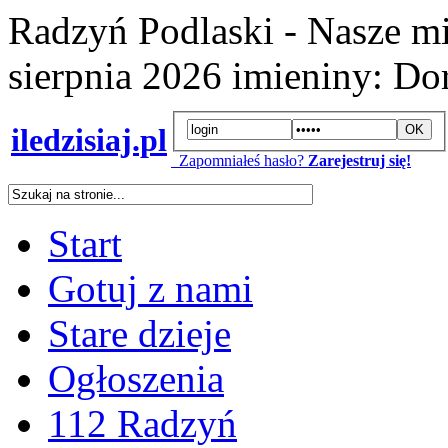
Radzyń Podlaski - Nasze mi
sierpnia 2026
imieniny:
Dor
iledzisiaj.pl
Zapomniałeś hasło?
Zarejestruj się!
Start
Gotuj z nami
Stare dzieje
Ogłoszenia
112 Radzyń