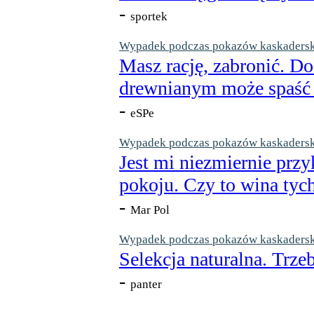
-
sportek
Wypadek podczas pokazów kaskaderskic
Masz rację, zabronić. Do
drewnianym może spaść n
-
eSPe
Wypadek podczas pokazów kaskaderskic
Jest mi niezmiernie przy
pokoju. Czy to wina tych
-
Mar Pol
Wypadek podczas pokazów kaskaderskic
Selekcja naturalna. Trzeb
-
panter