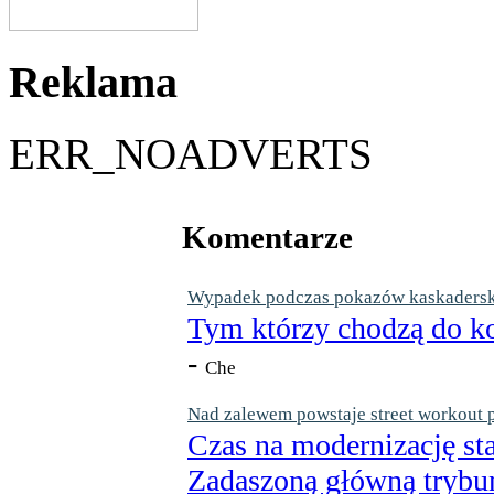
Reklama
ERR_NOADVERTS
Komentarze
Wypadek podczas pokazów kaskaderskic
Tym którzy chodzą do ko
-
Che
Nad zalewem powstaje street workout 
Czas na modernizację st
Zadaszoną główną trybun