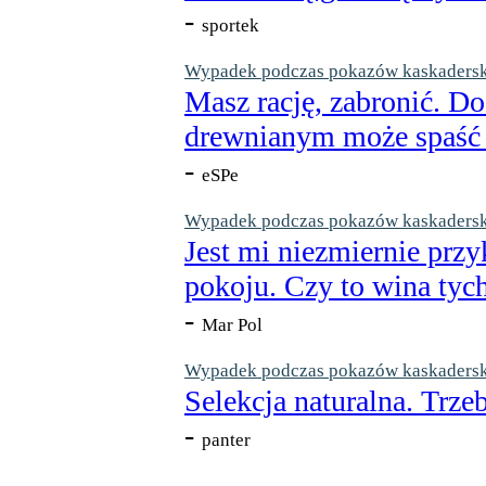
-
sportek
Wypadek podczas pokazów kaskaderskic
Masz rację, zabronić. Do
drewnianym może spaść n
-
eSPe
Wypadek podczas pokazów kaskaderskic
Jest mi niezmiernie przy
pokoju. Czy to wina tych
-
Mar Pol
Wypadek podczas pokazów kaskaderskic
Selekcja naturalna. Trzeb
-
panter