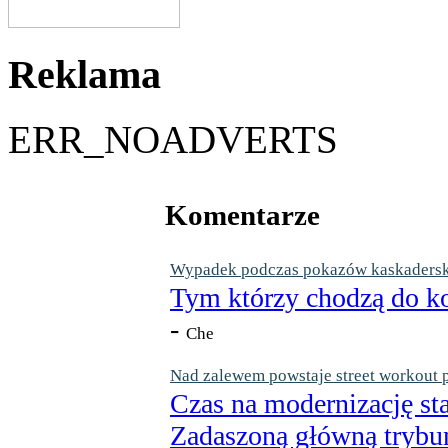
Reklama
ERR_NOADVERTS
Komentarze
Wypadek podczas pokazów kaskaderskic
Tym którzy chodzą do ko
-
Che
Nad zalewem powstaje street workout 
Czas na modernizację st
Zadaszoną główną trybun