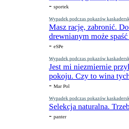
-
sportek
Wypadek podczas pokazów kaskaderskic
Masz rację, zabronić. Do
drewnianym może spaść n
-
eSPe
Wypadek podczas pokazów kaskaderskic
Jest mi niezmiernie przy
pokoju. Czy to wina tych
-
Mar Pol
Wypadek podczas pokazów kaskaderskic
Selekcja naturalna. Trzeb
-
panter