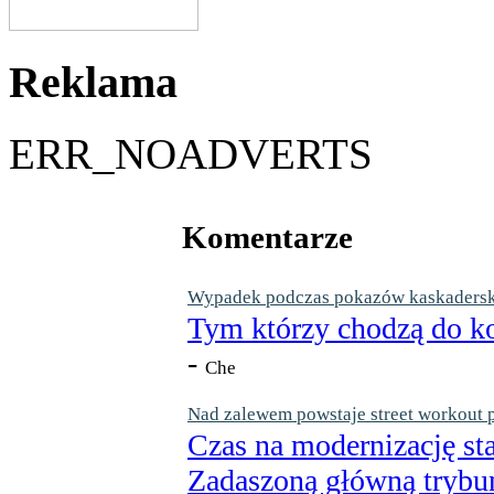
Reklama
ERR_NOADVERTS
Komentarze
Wypadek podczas pokazów kaskaderskic
Tym którzy chodzą do ko
-
Che
Nad zalewem powstaje street workout 
Czas na modernizację st
Zadaszoną główną trybun