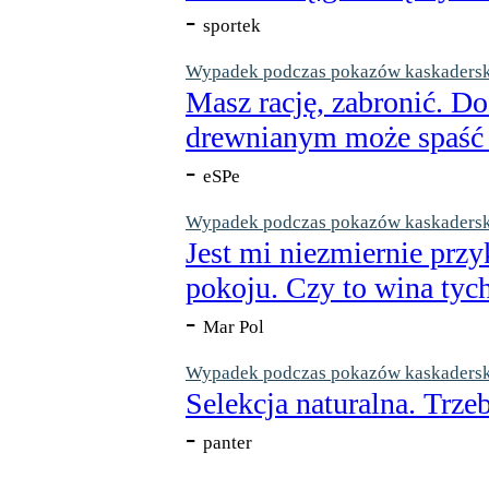
-
sportek
Wypadek podczas pokazów kaskaderskic
Masz rację, zabronić. Do
drewnianym może spaść n
-
eSPe
Wypadek podczas pokazów kaskaderskic
Jest mi niezmiernie przy
pokoju. Czy to wina tych
-
Mar Pol
Wypadek podczas pokazów kaskaderskic
Selekcja naturalna. Trzeb
-
panter