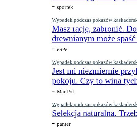
-
sportek
Wypadek podczas pokazów kaskaderskic
Masz rację, zabronić. Do
drewnianym może spaść n
-
eSPe
Wypadek podczas pokazów kaskaderskic
Jest mi niezmiernie przy
pokoju. Czy to wina tych
-
Mar Pol
Wypadek podczas pokazów kaskaderskic
Selekcja naturalna. Trzeb
-
panter