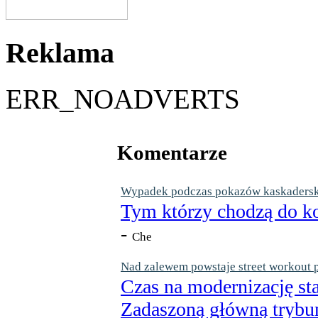
Reklama
ERR_NOADVERTS
Komentarze
Wypadek podczas pokazów kaskaderskic
Tym którzy chodzą do ko
-
Che
Nad zalewem powstaje street workout 
Czas na modernizację st
Zadaszoną główną trybun