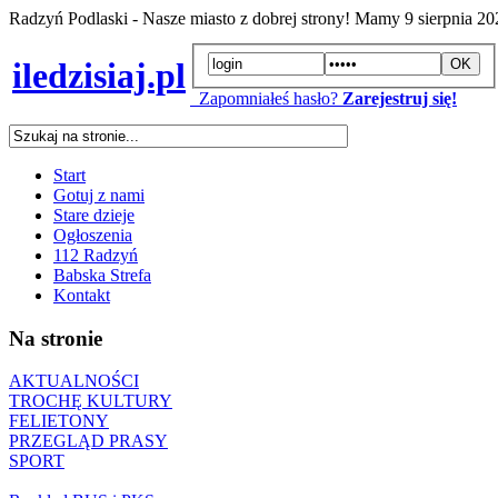
Radzyń Podlaski - Nasze miasto z dobrej strony! Mamy
9 sierpnia 2
iledzisiaj.pl
Zapomniałeś hasło?
Zarejestruj się!
Start
Gotuj z nami
Stare dzieje
Ogłoszenia
112 Radzyń
Babska Strefa
Kontakt
Na stronie
AKTUALNOŚCI
TROCHĘ KULTURY
FELIETONY
PRZEGLĄD PRASY
SPORT