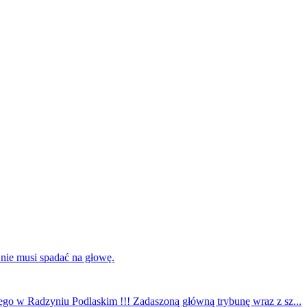
 nie musi spadać na głowę.
ego w Radzyniu Podlaskim !!! Zadaszoną główną trybunę wraz z sz...