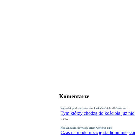
Komentarze
Wypadek podczas pokazów kaskaderskich. 61-latek zm...
Tym którzy chodzą do kościoła już nic
-
Che
Nad zalewem powstaje street workout park
Czas na modernizację stadionu miejski