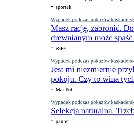
-
sportek
Wypadek podczas pokazów kaskaderskic
Masz rację, zabronić. Do
drewnianym może spaść n
-
eSPe
Wypadek podczas pokazów kaskaderskic
Jest mi niezmiernie przy
pokoju. Czy to wina tych
-
Mar Pol
Wypadek podczas pokazów kaskaderskic
Selekcja naturalna. Trzeb
-
panter