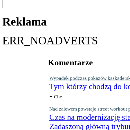
Reklama
ERR_NOADVERTS
Komentarze
Wypadek podczas pokazów kaskaderskic
Tym którzy chodzą do ko
-
Che
Nad zalewem powstaje street workout 
Czas na modernizację st
Zadaszoną główną trybun