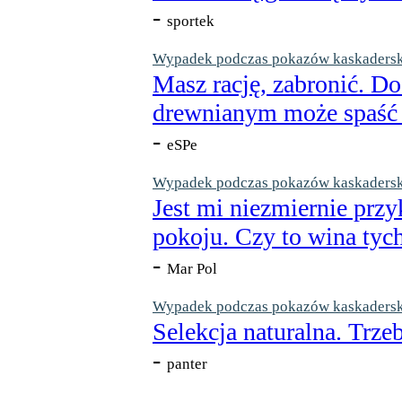
-
sportek
Wypadek podczas pokazów kaskaderskic
Masz rację, zabronić. Do
drewnianym może spaść n
-
eSPe
Wypadek podczas pokazów kaskaderskic
Jest mi niezmiernie przy
pokoju. Czy to wina tych
-
Mar Pol
Wypadek podczas pokazów kaskaderskic
Selekcja naturalna. Trzeb
-
panter