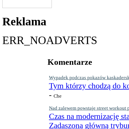
Reklama
ERR_NOADVERTS
Komentarze
Wypadek podczas pokazów kaskaderskic
Tym którzy chodzą do ko
-
Che
Nad zalewem powstaje street workout 
Czas na modernizację st
Zadaszoną główną trybun