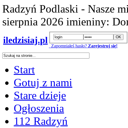
Radzyń Podlaski - Nasze mi
sierpnia 2026
imieniny:
Dor
iledzisiaj.pl
Zapomniałeś hasło?
Zarejestruj się!
Start
Gotuj z nami
Stare dzieje
Ogłoszenia
112 Radzyń