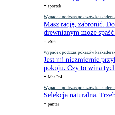
-
sportek
Wypadek podczas pokazów kaskaderskic
Masz rację, zabronić. Do
drewnianym może spaść n
-
eSPe
Wypadek podczas pokazów kaskaderskic
Jest mi niezmiernie przy
pokoju. Czy to wina tych
-
Mar Pol
Wypadek podczas pokazów kaskaderskic
Selekcja naturalna. Trzeb
-
panter