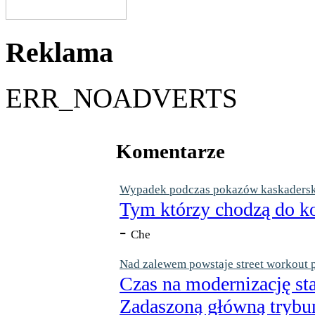
Reklama
ERR_NOADVERTS
Komentarze
Wypadek podczas pokazów kaskaderskic
Tym którzy chodzą do ko
-
Che
Nad zalewem powstaje street workout 
Czas na modernizację st
Zadaszoną główną trybun