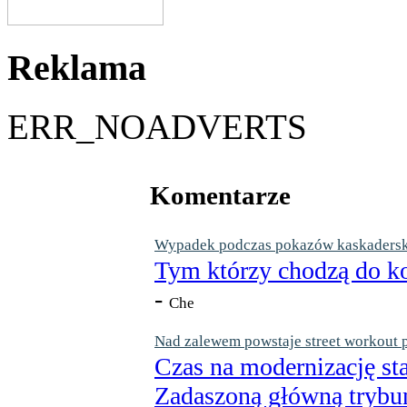
Reklama
ERR_NOADVERTS
Komentarze
Wypadek podczas pokazów kaskaderskic
Tym którzy chodzą do ko
-
Che
Nad zalewem powstaje street workout 
Czas na modernizację st
Zadaszoną główną trybun