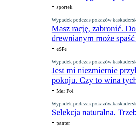
-
sportek
Wypadek podczas pokazów kaskaderskic
Masz rację, zabronić. Do
drewnianym może spaść n
-
eSPe
Wypadek podczas pokazów kaskaderskic
Jest mi niezmiernie przy
pokoju. Czy to wina tych
-
Mar Pol
Wypadek podczas pokazów kaskaderskic
Selekcja naturalna. Trzeb
-
panter