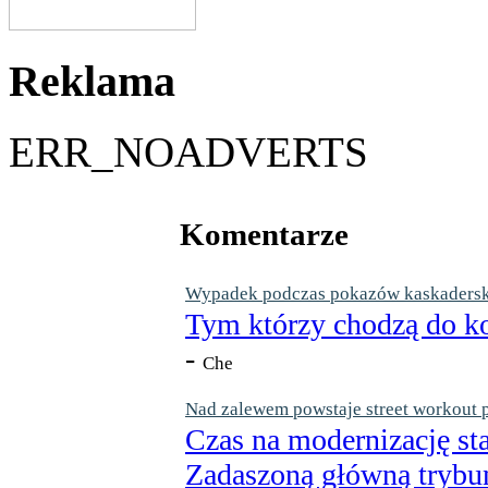
Reklama
ERR_NOADVERTS
Komentarze
Wypadek podczas pokazów kaskaderskic
Tym którzy chodzą do ko
-
Che
Nad zalewem powstaje street workout 
Czas na modernizację st
Zadaszoną główną trybun