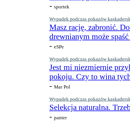
-
sportek
Wypadek podczas pokazów kaskaderskic
Masz rację, zabronić. Do
drewnianym może spaść n
-
eSPe
Wypadek podczas pokazów kaskaderskic
Jest mi niezmiernie przy
pokoju. Czy to wina tych
-
Mar Pol
Wypadek podczas pokazów kaskaderskic
Selekcja naturalna. Trzeb
-
panter