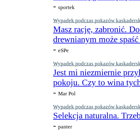
-
sportek
Wypadek podczas pokazów kaskaderskic
Masz rację, zabronić. Do
drewnianym może spaść n
-
eSPe
Wypadek podczas pokazów kaskaderskic
Jest mi niezmiernie przy
pokoju. Czy to wina tych
-
Mar Pol
Wypadek podczas pokazów kaskaderskic
Selekcja naturalna. Trzeb
-
panter