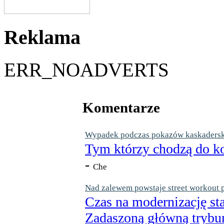
Reklama
ERR_NOADVERTS
Komentarze
Wypadek podczas pokazów kaskaderskic
Tym którzy chodzą do ko
-
Che
Nad zalewem powstaje street workout 
Czas na modernizację st
Zadaszoną główną trybun