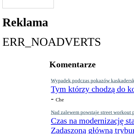
Reklama
ERR_NOADVERTS
Komentarze
Wypadek podczas pokazów kaskaderskic
Tym którzy chodzą do ko
-
Che
Nad zalewem powstaje street workout 
Czas na modernizację st
Zadaszoną główną trybun