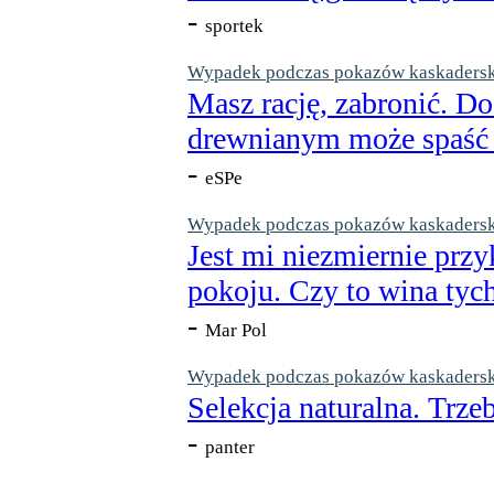
-
sportek
Wypadek podczas pokazów kaskaderskic
Masz rację, zabronić. Do
drewnianym może spaść n
-
eSPe
Wypadek podczas pokazów kaskaderskic
Jest mi niezmiernie przy
pokoju. Czy to wina tych
-
Mar Pol
Wypadek podczas pokazów kaskaderskic
Selekcja naturalna. Trzeb
-
panter