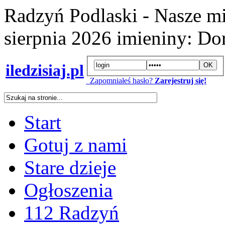
Radzyń Podlaski - Nasze mi
sierpnia 2026
imieniny:
Dor
iledzisiaj.pl
Zapomniałeś hasło?
Zarejestruj się!
Start
Gotuj z nami
Stare dzieje
Ogłoszenia
112 Radzyń