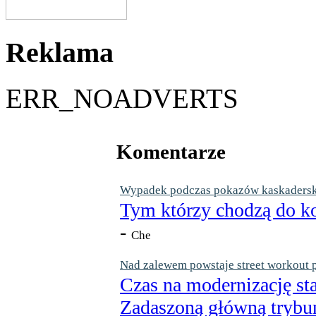
Reklama
ERR_NOADVERTS
Komentarze
Wypadek podczas pokazów kaskaderskic
Tym którzy chodzą do ko
-
Che
Nad zalewem powstaje street workout 
Czas na modernizację st
Zadaszoną główną trybun