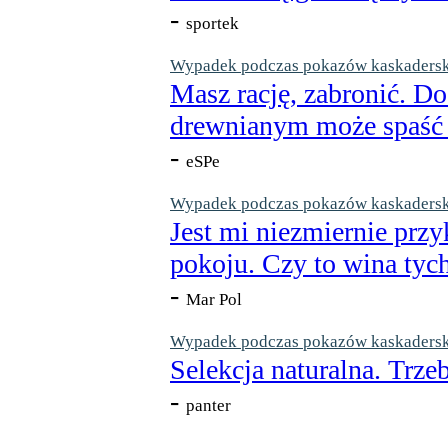
-
sportek
Wypadek podczas pokazów kaskaderskic
Masz rację, zabronić. Do
drewnianym może spaść n
-
eSPe
Wypadek podczas pokazów kaskaderskic
Jest mi niezmiernie przy
pokoju. Czy to wina tych
-
Mar Pol
Wypadek podczas pokazów kaskaderskic
Selekcja naturalna. Trzeb
-
panter