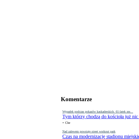
Komentarze
Wypadek podczas pokazów kaskaderskich. 61-latek zm...
Tym którzy chodzą do kościoła już nic
-
Che
Nad zalewem powstaje street workout park
Czas na modernizację stadionu miejski