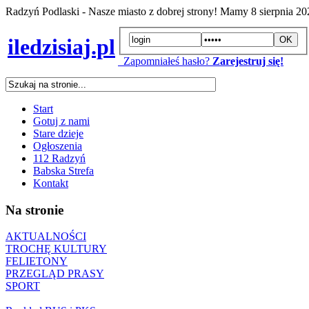
Radzyń Podlaski - Nasze miasto z dobrej strony! Mamy
8 sierpnia 2
iledzisiaj.pl
Zapomniałeś hasło?
Zarejestruj się!
Start
Gotuj z nami
Stare dzieje
Ogłoszenia
112 Radzyń
Babska Strefa
Kontakt
Na stronie
AKTUALNOŚCI
TROCHĘ KULTURY
FELIETONY
PRZEGLĄD PRASY
SPORT