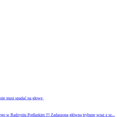
 nie musi spadać na głowę.
ego w Radzyniu Podlaskim !!! Zadaszoną główną trybunę wraz z sz...