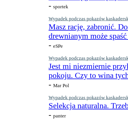
-
sportek
Wypadek podczas pokazów kaskaderskic
Masz rację, zabronić. Do
drewnianym może spaść n
-
eSPe
Wypadek podczas pokazów kaskaderskic
Jest mi niezmiernie przy
pokoju. Czy to wina tych
-
Mar Pol
Wypadek podczas pokazów kaskaderskic
Selekcja naturalna. Trzeb
-
panter