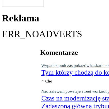
Reklama
ERR_NOADVERTS
Komentarze
Wypadek podczas pokazów kaskaderskic
Tym którzy chodzą do ko
-
Che
Nad zalewem powstaje street workout 
Czas na modernizację st
Zadaszoną główną trybun