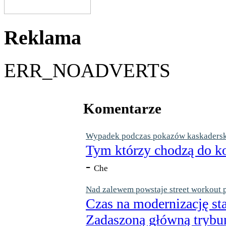
Reklama
ERR_NOADVERTS
Komentarze
Wypadek podczas pokazów kaskaderskic
Tym którzy chodzą do ko
-
Che
Nad zalewem powstaje street workout 
Czas na modernizację st
Zadaszoną główną trybun