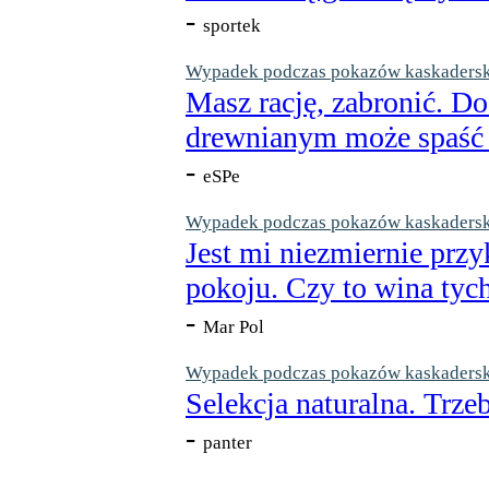
-
sportek
Wypadek podczas pokazów kaskaderskic
Masz rację, zabronić. Do
drewnianym może spaść n
-
eSPe
Wypadek podczas pokazów kaskaderskic
Jest mi niezmiernie przy
pokoju. Czy to wina tych
-
Mar Pol
Wypadek podczas pokazów kaskaderskic
Selekcja naturalna. Trzeb
-
panter