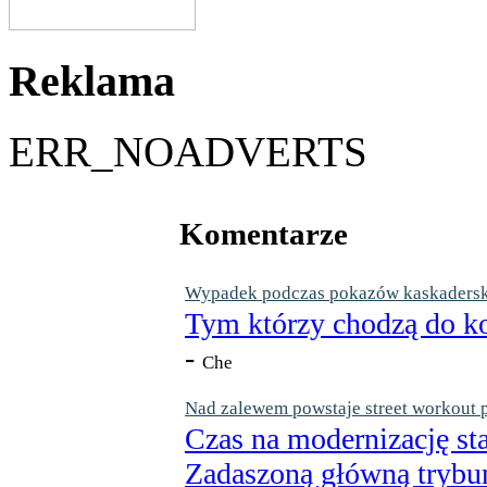
Reklama
ERR_NOADVERTS
Komentarze
Wypadek podczas pokazów kaskaderskic
Tym którzy chodzą do ko
-
Che
Nad zalewem powstaje street workout 
Czas na modernizację st
Zadaszoną główną trybun