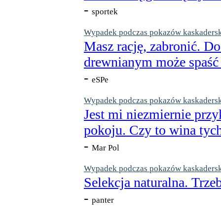
-
sportek
Wypadek podczas pokazów kaskaderskic
Masz rację, zabronić. Do
drewnianym może spaść n
-
eSPe
Wypadek podczas pokazów kaskaderskic
Jest mi niezmiernie przy
pokoju. Czy to wina tych
-
Mar Pol
Wypadek podczas pokazów kaskaderskic
Selekcja naturalna. Trzeb
-
panter