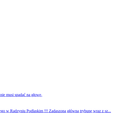
 nie musi spadać na głowę.
ego w Radzyniu Podlaskim !!! Zadaszoną główną trybunę wraz z sz...