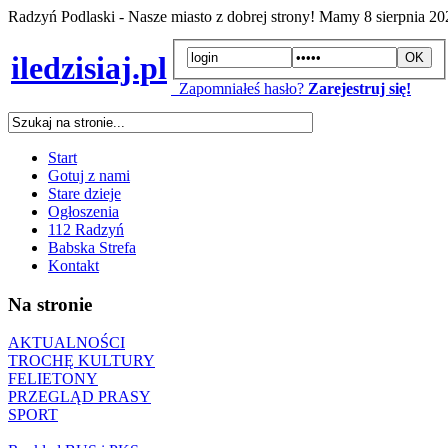
Radzyń Podlaski - Nasze miasto z dobrej strony! Mamy
8 sierpnia 2
iledzisiaj.pl
Zapomniałeś hasło?
Zarejestruj się!
Start
Gotuj z nami
Stare dzieje
Ogłoszenia
112 Radzyń
Babska Strefa
Kontakt
Na stronie
AKTUALNOŚCI
TROCHĘ KULTURY
FELIETONY
PRZEGLĄD PRASY
SPORT