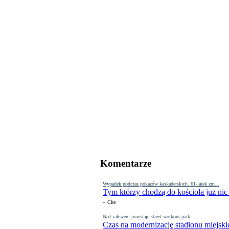
Komentarze
Wypadek podczas pokazów kaskaderskich. 61-latek zm...
Tym którzy chodzą do kościoła już nic
-
Che
Nad zalewem powstaje street workout park
Czas na modernizację stadionu miejski