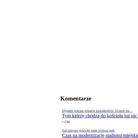
Komentarze
Wypadek podczas pokazów kaskaderskich. 61-latek zm...
Tym którzy chodzą do kościoła już nic
-
Che
Nad zalewem powstaje street workout park
Czas na modernizację stadionu miejski