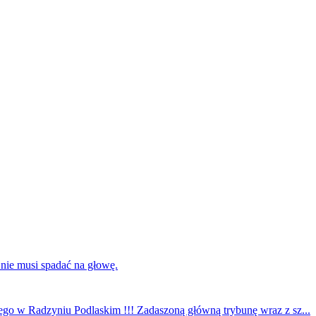
 nie musi spadać na głowę.
ego w Radzyniu Podlaskim !!! Zadaszoną główną trybunę wraz z sz...