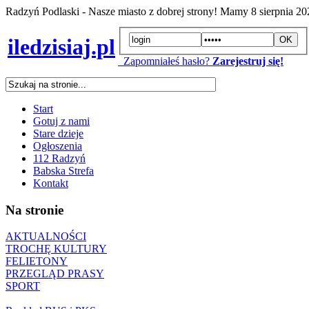
Radzyń Podlaski - Nasze miasto z dobrej strony! Mamy
8 sierpnia 2
iledzisiaj.pl
Zapomniałeś hasło?
Zarejestruj się!
Start
Gotuj z nami
Stare dzieje
Ogłoszenia
112 Radzyń
Babska Strefa
Kontakt
Na stronie
AKTUALNOŚCI
TROCHĘ KULTURY
FELIETONY
PRZEGLĄD PRASY
SPORT