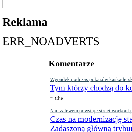
Reklama
ERR_NOADVERTS
Komentarze
Wypadek podczas pokazów kaskaderskic
Tym którzy chodzą do ko
-
Che
Nad zalewem powstaje street workout 
Czas na modernizację st
Zadaszoną główną trybun