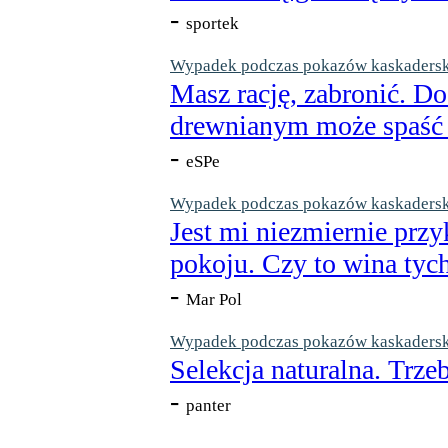
-
sportek
Wypadek podczas pokazów kaskaderskic
Masz rację, zabronić. Do
drewnianym może spaść n
-
eSPe
Wypadek podczas pokazów kaskaderskic
Jest mi niezmiernie przy
pokoju. Czy to wina tych
-
Mar Pol
Wypadek podczas pokazów kaskaderskic
Selekcja naturalna. Trzeb
-
panter