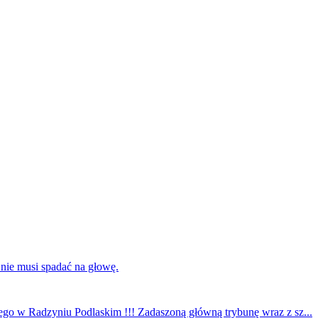
 nie musi spadać na głowę.
ego w Radzyniu Podlaskim !!! Zadaszoną główną trybunę wraz z sz...