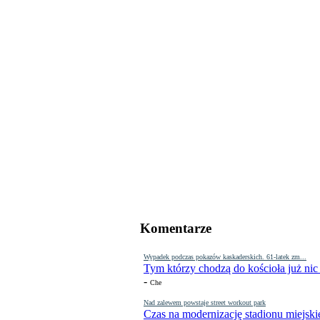
Komentarze
Wypadek podczas pokazów kaskaderskich. 61-latek zm...
Tym którzy chodzą do kościoła już nic
-
Che
Nad zalewem powstaje street workout park
Czas na modernizację stadionu miejski