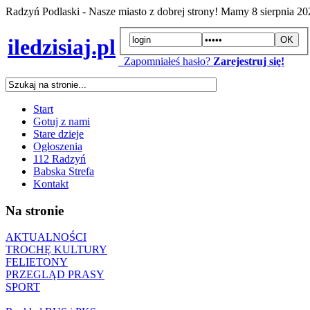
Radzyń Podlaski - Nasze miasto z dobrej strony! Mamy
8 sierpnia 2
iledzisiaj.pl
Zapomniałeś hasło?
Zarejestruj się!
Start
Gotuj z nami
Stare dzieje
Ogłoszenia
112 Radzyń
Babska Strefa
Kontakt
Na stronie
AKTUALNOŚCI
TROCHĘ KULTURY
FELIETONY
PRZEGLĄD PRASY
SPORT